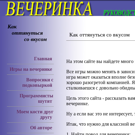
Как
оттянуться
Как оттянуться со вкусом
со вкусом
Главная
На этом сайте вы найдете много
Игры на вечеринке
Все игры можно менять в зависи
игра может оказаться вполне бе
Вопросики с
хорошо разогретой компанией. Я 
подковыркой
сталкиваешся с довольно обидн
Программисты
Цель этого сайта - рассказать в
шутят
вечеринке.
Моем кости друг
Ну а если вас это не интересует
другу
Итак, что нужно для классной в
Об авторе
1. Найти повод для вечеринки: