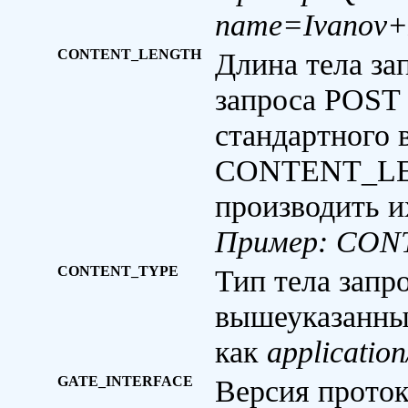
name=Ivanov+
CONTENT_LENGTH
Длина тела за
запроса POST 
стандартного 
CONTENT_LEN
производить и
Пример: CO
CONTENT_TYPE
Тип тела запр
вышеуказанны
как
applicatio
GATE_INTERFACE
Версия проток