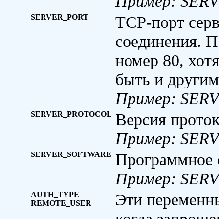
Пример: SER
SERVER_PORT
TCP-порт серв
соединения. 
номер 80, хот
быть и другим
Пример: SER
SERVER_PROTOCOL
Версия проток
Пример: SER
SERVER_SOFTWARE
Программное о
Пример: SERV
AUTH_TYPE
Эти переменны
REMOTE_USER
когда запроше