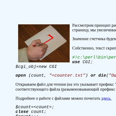
Рассмотрим принцип раб
страницу, мы увеличивае
Значение счетчика буде
Собственно, текст скрип
#!c:\perl\bin\pe
use
CGI;
$cgi_obj=new CGI
open
(count,
"<counter.txt"
)
or
die
(
"О
Открываем файл для чтения (на это указывает префикс
соответствующего файла (разыменовывающий префикс $ 
Подробнее о работе с файлами можно почитать
здесь.
$count=<count>;
close
count;