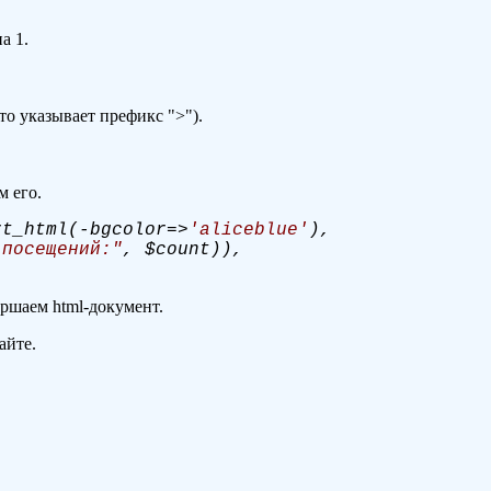
а 1.
то указывает префикс ">").
м его.
t_html(-bgcolor=>
'aliceblue'
),
 посещений:"
, $count)),
ршаем html-документ.
айте.