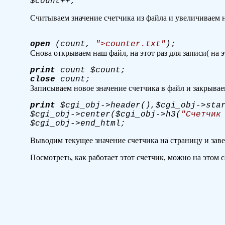
$count++;
Считываем значение счетчика из файла и увеличиваем н
open
(count,
">counter.txt"
);
Снова открываем наш файл, на этот раз для записи( на э
print
count $count;
сlose
count;
Записываем новое значение счетчика в файл и закрывае
print
$cgi_obj->header(),$cgi_obj->star
$cgi_obj->center($cgi_obj->h3(
"Счетчик
$cgi_obj->end_html;
Выводим текущее значение счетчика на страницу и заве
Посмотреть, как работает этот счетчик, можно на этом с