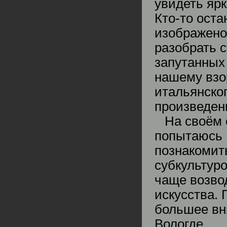
увидеть ярк
Кто-то оста
изображено
разобрать 
запутанных 
нашему взо
итальянског
произведен
На своём 
попытаюсь 
познакомить
субкультуро
чаще возвод
искусства.
большее вн
Вологде.