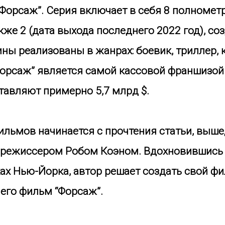
 “Форсаж”. Серия включает в себя 8 полноме
акже 2 (дата выхода последнего 2022 год), со
ины реализованы в жанрах: боевик, триллер, 
орсаж” является самой кассовой франшизой U
тавляют примерно 5,7 млрд $.
ильмов начинается с прочтения статьи, выше
e, режиссером Робом Коэном. Вдохновившись
х Нью-Йорка, автор решает создать свой фил
 его фильм “Форсаж”.