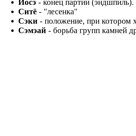
Йосэ
- конец партии (эндшпиль).
Ситё
- "лесенка"
Сэки
- положение, при котором х
Сэмэай
- борьба групп камней д