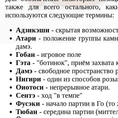
также для всего остального, как
используются следующие термины:
Адзикэши
- скрытая возможность
Атари
- положение группы камне
дамэ.
Гобан
- игровое поле
Гэта
- "ботинок", приём захвата 
Дамэ
- свободное пространство 
Нигири
- один из способов розы
Оиотоси
- непрерывное атари.
Сентэ
- ход "в темпе"
Фусэки
- начало партии в Го (то
Тюбан
- середина партии (митте