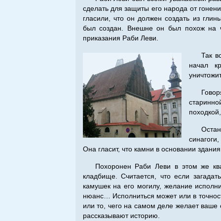
сделать для защиты его народа от гонени
гласили, что он должен создать из гли
был создан. Внешне он был похож на 
приказания Раби Леви.
Так в
начал к
уничтожит
Говор
старинн
походкой,
Остан
синагоги
Она гласит, что камни в основании здани
Похоронен Раби Леви в этом же кв
кладбище. Считается, что если загадат
камушек на его могилу, желание исполни
нюанс… Исполниться может или в точности
или то, чего на самом деле желает ваше 
рассказывают историю.