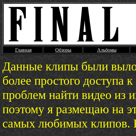
Главная
Обзоры
Альбомы
Данные клипы были выл
более простого доступа к
проблем найти видео из 
поэтому я размещаю на эт
самых любимых клипов. Б