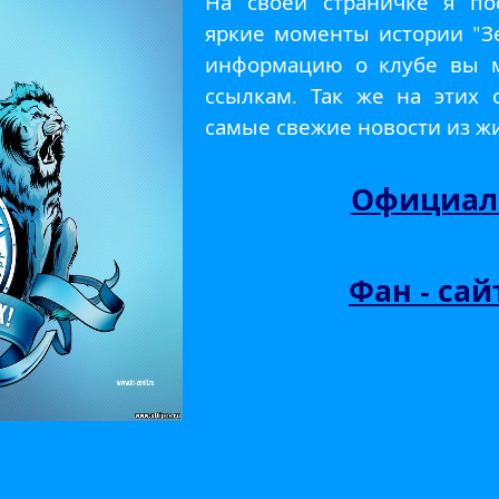
На своей страничке я по
яркие моменты истории "З
информацию о клубе вы м
ссылкам. Так же на этих 
самые свежие новости из жи
Официал
Фан - сай