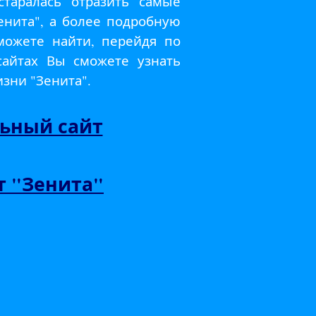
старалась отразить самые
енита", а более подробную
ожете найти, перейдя по
сайтах Вы сможете узнать
зни "Зенита".
ьный сайт
т "Зенита"