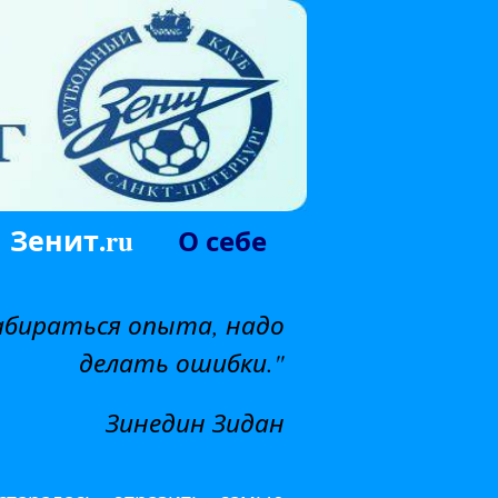
Зенит.ru
О себе
абираться опыта, надо
делать ошибки."
Зинедин Зидан