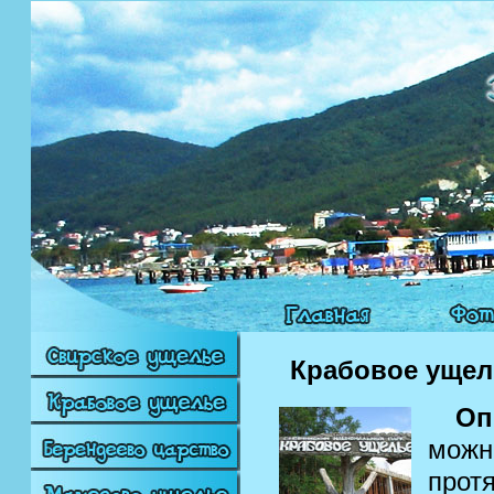
Крабовое ущел
Оп
мож
про