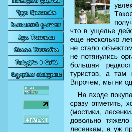
увле
Тако
получ
что в ущелье дей
еще несколько лет
не стало объекто
не потянулись ор
большая редкос
туристов, а там
Впрочем, мы ни од
На входе покупа
сразу отметить, 
(мостики, лесенки
довольно тяжело
лесенкам, а уж п