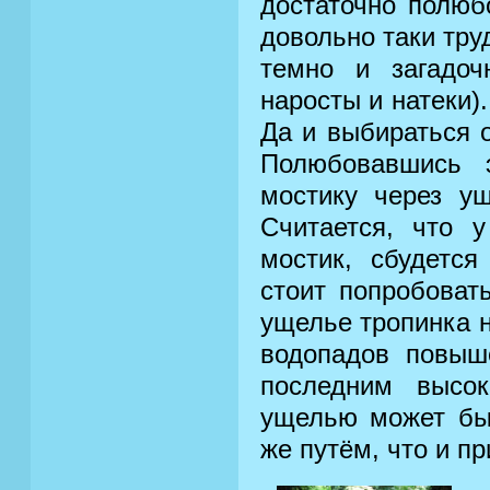
достаточно полюб
довольно таки труд
темно и загадоч
наросты и натеки).
Да и выбираться о
Полюбовавшись 
мостику через ущ
Считается, что у
мостик, сбудется
стоит попробовать
ущелье тропинка н
водопадов повыш
последним высо
ущелью может быт
же путём, что и п