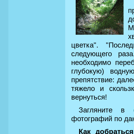
п
д
М
х
цветка". "После
следующего раза
необходимо переб
глубокую) водну
препятствие: дале
тяжело и скольз
вернуться!
Загляните в
фотографий по дан
Как добраться