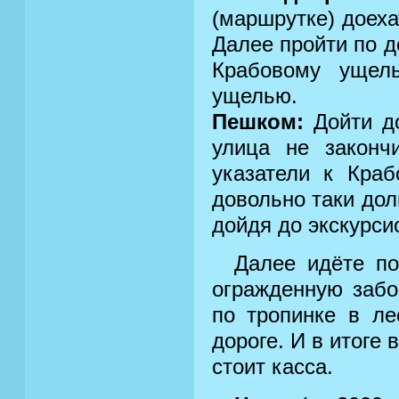
(маршрутке) доех
Далее пройти по д
Крабовому ущел
ущелью.
Пешком:
Дойти до
улица не закончи
указатели к Кра
довольно таки дол
дойдя до экскурси
Далее идёте по
огражденную забо
по тропинке в ле
дороге. И в итоге 
стоит касса.