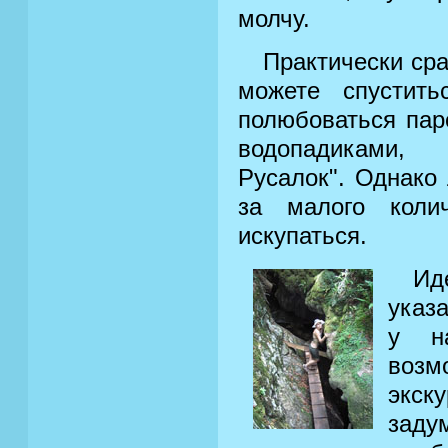
молчу.
Практически сра
можете спустит
полюбоваться пар
водопадиками,
Русалок". Однако
за малого коли
искупаться.
Ид
указ
у на
возм
экск
заду