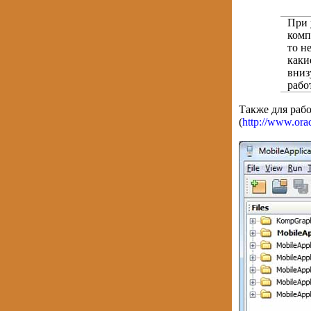
При 
комп
то н
каки
вниз
рабо
Также для раб
(
http://www.ora