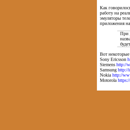
Как говорилос
работу на реа
эмуляторы тел
приложения на
При 
назв
буде
Вот некоторые
Sony Ericsson
h
Siemens
http://
Samsung
http:/
Nokia
http://w
Motorola
https: