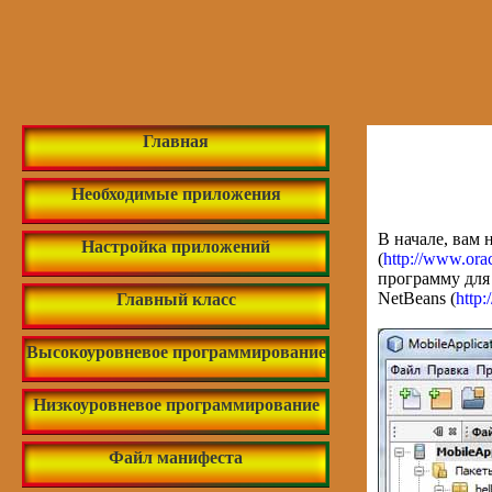
Главная
Необходимые приложения
В начале, вам 
Настройка приложений
(
http://www.ora
программу для
NetBeans (
http:
Главный класс
Высокоуровневое программирование
Низкоуровневое программирование
Файл манифеста